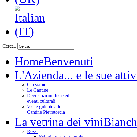
Cerca...
Home
Benvenuti
L'Azienda
... e le sue attiv
Chi siamo
Le Cantine
Degustazioni, feste ed
eventi culturali
Visite guidate alle
Cantine Pietratorcia
La vetrina dei vini
Bianchi
Rossi
Scheria rosso - vino da