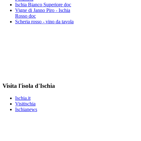
Ischia Bianco Superiore doc
Vigne di Janno Piro - Ischia
Rosso doc
Scheria rosso - vino da tavola
Visita l'isola d'Ischia
Ischia.it
Visitischia
Ischianews