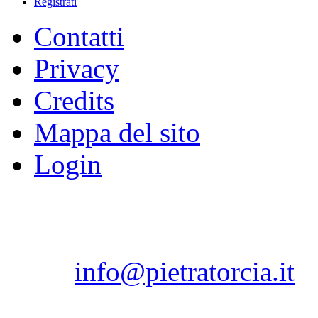
Registrati
Contatti
Privacy
Credits
Mappa del sito
Login
Copyright © 2012 Pietratorc
80075 - Forio - Isola d'
Isch
email:
info@pietratorcia.it
Tel. 081.908206 / 081.907