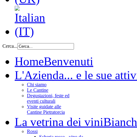
Cerca...
Home
Benvenuti
L'Azienda
... e le sue attiv
Chi siamo
Le Cantine
Degustazioni, feste ed
eventi culturali
Visite guidate alle
Cantine Pietratorcia
La vetrina dei vini
Bianchi
Rossi
Scheria rosso - vino da