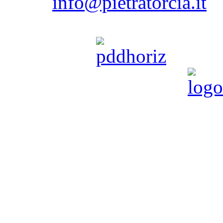
email:
info@pietratorcia.it
Tel. 081.908206 / 081.907
powered by
Pietratorcia è partner di