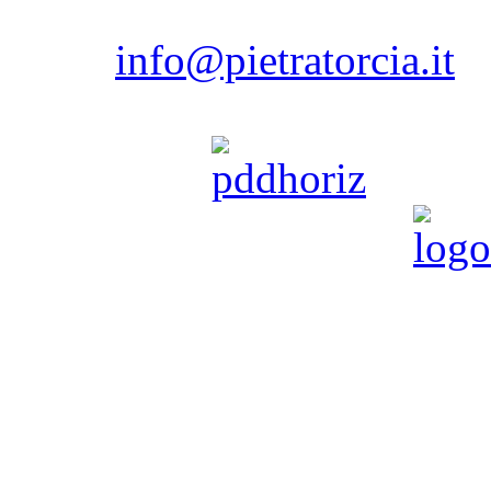
80075 - Forio - Isola d'
Isch
email:
info@pietratorcia.it
Tel. 081.908206 / 081.907
powered by
Pietratorcia è partner di