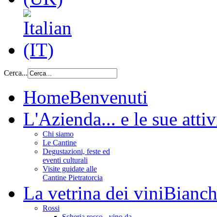
Cerca...
Home
Benvenuti
L'Azienda
... e le sue attiv
Chi siamo
Le Cantine
Degustazioni, feste ed
eventi culturali
Visite guidate alle
Cantine Pietratorcia
La vetrina dei vini
Bianchi
Rossi
Scheria rosso - vino da